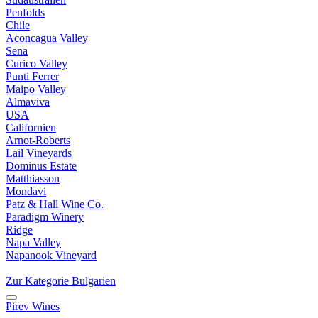
Penfolds
Chile
Aconcagua Valley
Sena
Curico Valley
Punti Ferrer
Maipo Valley
Almaviva
USA
Californien
Arnot-Roberts
Lail Vineyards
Dominus Estate
Matthiasson
Mondavi
Patz & Hall Wine Co.
Paradigm Winery
Ridge
Napa Valley
Napanook Vineyard
Zur Kategorie Bulgarien
Pirev Wines