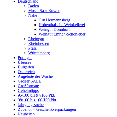
Deutschland
Baden
Mosel-Saar-Ruwer
Nahe
Gut Hermannsberg
Hohenthalsche Weinkellerei
Weingut Dönnhoff
Weingut Emrich-Schönleber
Rheingau
Rheinhessen
Pfalz
Württemberg
Portugal
Übersee
Bulgarien
Österreich
Angebote der Woche
Großer SALE
Großformate
Geheimtipps
95/100 bis 97/100 Pkt.
98/100 bis 100/100 Pkt.
Jahrgangssuche
Zubehör + Geschenkverpackungen
Neuheiten