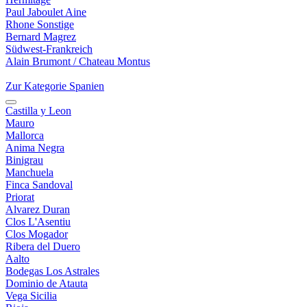
Paul Jaboulet Aine
Rhone Sonstige
Bernard Magrez
Südwest-Frankreich
Alain Brumont / Chateau Montus
Zur Kategorie Spanien
Castilla y Leon
Mauro
Mallorca
Anima Negra
Binigrau
Manchuela
Finca Sandoval
Priorat
Alvarez Duran
Clos L'Asentiu
Clos Mogador
Ribera del Duero
Aalto
Bodegas Los Astrales
Dominio de Atauta
Vega Sicilia