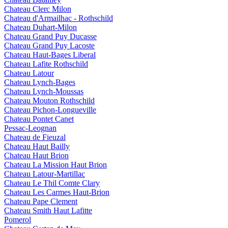
Chateau Clerc Milon
Chateau d'Armailhac - Rothschild
Chateau Duhart-Milon
Chateau Grand Puy Ducasse
Chateau Grand Puy Lacoste
Chateau Haut-Bages Liberal
Chateau Lafite Rothschild
Chateau Latour
Chateau Lynch-Bages
Chateau Lynch-Moussas
Chateau Mouton Rothschild
Chateau Pichon-Longueville
Chateau Pontet Canet
Pessac-Leognan
Chateau de Fieuzal
Chateau Haut Bailly
Chateau Haut Brion
Chateau La Mission Haut Brion
Chateau Latour-Martillac
Chateau Le Thil Comte Clary
Chateau Les Carmes Haut-Brion
Chateau Pape Clement
Chateau Smith Haut Lafitte
Pomerol