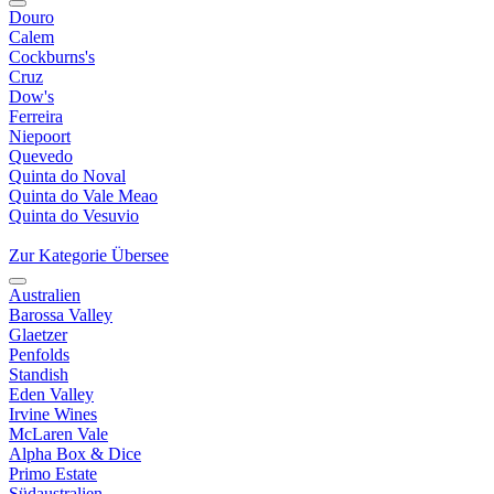
Douro
Calem
Cockburns's
Cruz
Dow's
Ferreira
Niepoort
Quevedo
Quinta do Noval
Quinta do Vale Meao
Quinta do Vesuvio
Zur Kategorie Übersee
Australien
Barossa Valley
Glaetzer
Penfolds
Standish
Eden Valley
Irvine Wines
McLaren Vale
Alpha Box & Dice
Primo Estate
Südaustralien