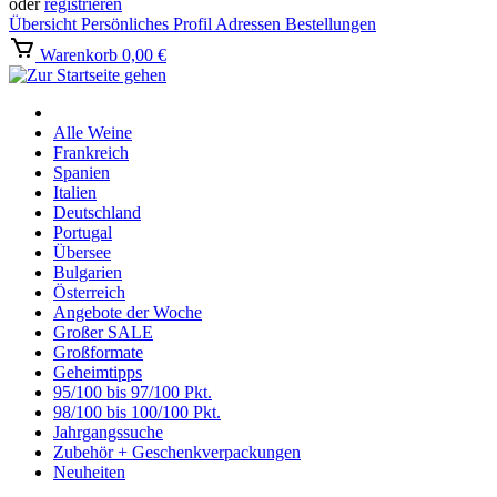
oder
registrieren
Übersicht
Persönliches Profil
Adressen
Bestellungen
Warenkorb
0,00 €
Alle Weine
Frankreich
Spanien
Italien
Deutschland
Portugal
Übersee
Bulgarien
Österreich
Angebote der Woche
Großer SALE
Großformate
Geheimtipps
95/100 bis 97/100 Pkt.
98/100 bis 100/100 Pkt.
Jahrgangssuche
Zubehör + Geschenkverpackungen
Neuheiten