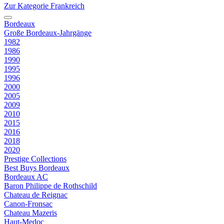
Zur Kategorie Frankreich
Bordeaux
Große Bordeaux-Jahrgänge
1982
1986
1990
1995
1996
2000
2005
2009
2010
2015
2016
2018
2020
Prestige Collections
Best Buys Bordeaux
Bordeaux AC
Baron Philippe de Rothschild
Chateau de Reignac
Canon-Fronsac
Chateau Mazeris
Haut-Medoc