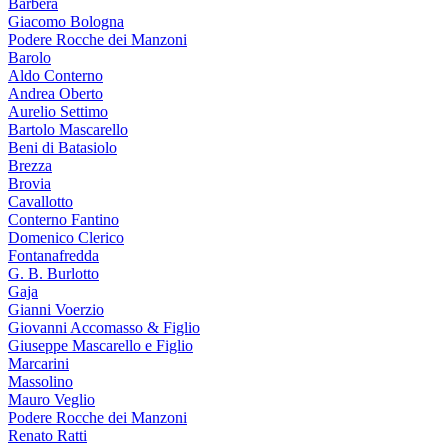
Barbera
Giacomo Bologna
Podere Rocche dei Manzoni
Barolo
Aldo Conterno
Andrea Oberto
Aurelio Settimo
Bartolo Mascarello
Beni di Batasiolo
Brezza
Brovia
Cavallotto
Conterno Fantino
Domenico Clerico
Fontanafredda
G. B. Burlotto
Gaja
Gianni Voerzio
Giovanni Accomasso & Figlio
Giuseppe Mascarello e Figlio
Marcarini
Massolino
Mauro Veglio
Podere Rocche dei Manzoni
Renato Ratti