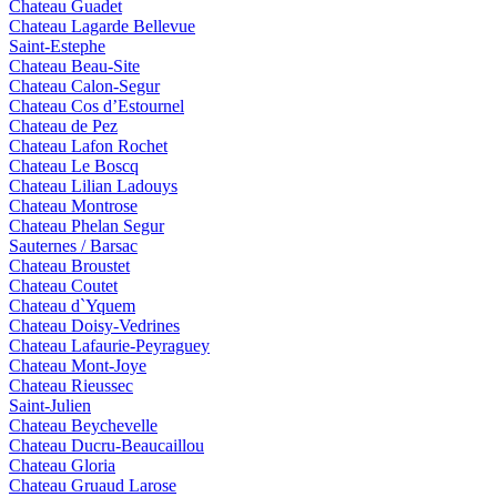
Chateau Guadet
Chateau Lagarde Bellevue
Saint-Estephe
Chateau Beau-Site
Chateau Calon-Segur
Chateau Cos d’Estournel
Chateau de Pez
Chateau Lafon Rochet
Chateau Le Boscq
Chateau Lilian Ladouys
Chateau Montrose
Chateau Phelan Segur
Sauternes / Barsac
Chateau Broustet
Chateau Coutet
Chateau d`Yquem
Chateau Doisy-Vedrines
Chateau Lafaurie-Peyraguey
Chateau Mont-Joye
Chateau Rieussec
Saint-Julien
Chateau Beychevelle
Chateau Ducru-Beaucaillou
Chateau Gloria
Chateau Gruaud Larose