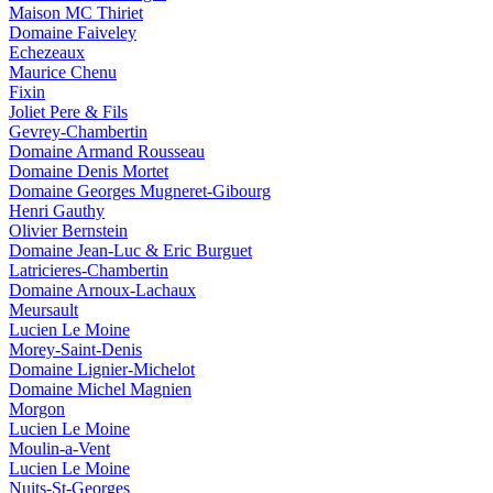
Maison MC Thiriet
Domaine Faiveley
Echezeaux
Maurice Chenu
Fixin
Joliet Pere & Fils
Gevrey-Chambertin
Domaine Armand Rousseau
Domaine Denis Mortet
Domaine Georges Mugneret-Gibourg
Henri Gauthy
Olivier Bernstein
Domaine Jean-Luc & Eric Burguet
Latricieres-Chambertin
Domaine Arnoux-Lachaux
Meursault
Lucien Le Moine
Morey-Saint-Denis
Domaine Lignier-Michelot
Domaine Michel Magnien
Morgon
Lucien Le Moine
Moulin-a-Vent
Lucien Le Moine
Nuits-St-Georges