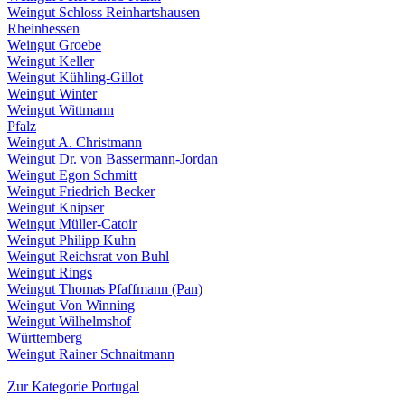
Weingut Schloss Reinhartshausen
Rheinhessen
Weingut Groebe
Weingut Keller
Weingut Kühling-Gillot
Weingut Winter
Weingut Wittmann
Pfalz
Weingut A. Christmann
Weingut Dr. von Bassermann-Jordan
Weingut Egon Schmitt
Weingut Friedrich Becker
Weingut Knipser
Weingut Müller-Catoir
Weingut Philipp Kuhn
Weingut Reichsrat von Buhl
Weingut Rings
Weingut Thomas Pfaffmann (Pan)
Weingut Von Winning
Weingut Wilhelmshof
Württemberg
Weingut Rainer Schnaitmann
Zur Kategorie Portugal