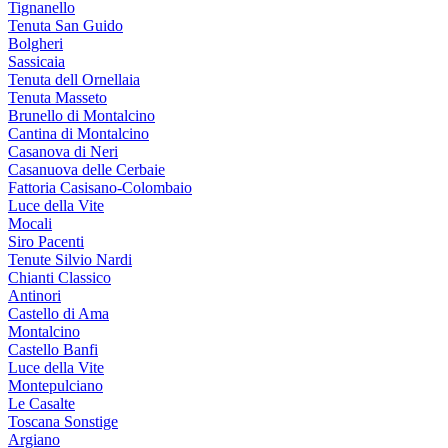
Tignanello
Tenuta San Guido
Bolgheri
Sassicaia
Tenuta dell Ornellaia
Tenuta Masseto
Brunello di Montalcino
Cantina di Montalcino
Casanova di Neri
Casanuova delle Cerbaie
Fattoria Casisano-Colombaio
Luce della Vite
Mocali
Siro Pacenti
Tenute Silvio Nardi
Chianti Classico
Antinori
Castello di Ama
Montalcino
Castello Banfi
Luce della Vite
Montepulciano
Le Casalte
Toscana Sonstige
Argiano