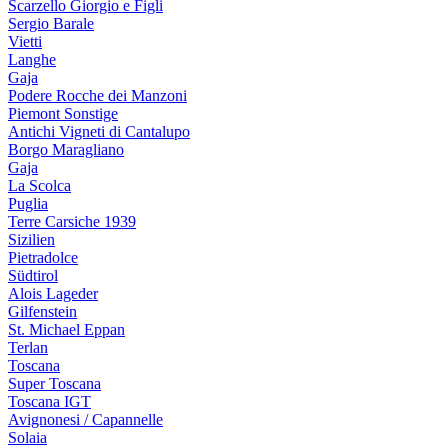
Scarzello Giorgio e Figli
Sergio Barale
Vietti
Langhe
Gaja
Podere Rocche dei Manzoni
Piemont Sonstige
Antichi Vigneti di Cantalupo
Borgo Maragliano
Gaja
La Scolca
Puglia
Terre Carsiche 1939
Sizilien
Pietradolce
Südtirol
Alois Lageder
Gilfenstein
St. Michael Eppan
Terlan
Toscana
Super Toscana
Toscana IGT
Avignonesi / Capannelle
Solaia