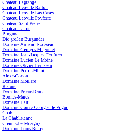
Chateau Lagrange
Chateau Leoville Barton
Chateau Leoville Las Cases
Chateau Leoville Poyferre
Chateau Saint-Pierre
Chateau Talbot
Burgund
Die großen Burgunder
Domaine Armand Rousseau
Domaine Georges Mugneret
Domaine Jean-Jacques Confuron
Domaine Lucien Le Moine
Domaine Olivier Bernstein
Domaine Perrot-Minot
Aloxe-Corton
Domaine Moillard
Beaune
Domaine Prieur-Brunet
Bonnes-Mares
Domaine Bart
Domaine Comte Georges de Vogue
Chablis
La Chablisienne
Chambolle-Musigny
Domaine Louis Remy