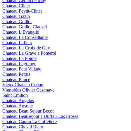
Chateau Certan de May
Chateau Clinet
Chateau Feytit-Clinet
Chateau Gazin
Chateau Guillot
Chateau Guillot Clauzel
Chateau L'Evangile
Chateau La Conseillante
Chateau Lafleur
Chateau La Croix de Gay
Chateau La Grave a Pomerol
Chateau La Pointe
Chateau Lagrange
Chateau Petit Village
Chateau Petrus
Chateau Plince
Vieux Chateau Certan
Vignobles Olivier Cazenave
Saint-Emilion
Chateau Angelus
Chateau Ausone
Chateau Beau Sejour Becot
Chateau Beausejour J.Duffau-Lagarrosse
Chateau Canon La Gaffeliere
Chateau Cheval Blanc