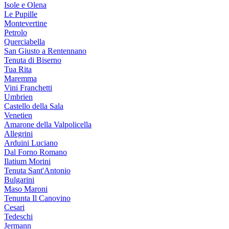
Isole e Olena
Le Pupille
Montevertine
Petrolo
Querciabella
San Giusto a Rentennano
Tenuta di Biserno
Tua Rita
Maremma
Vini Franchetti
Umbrien
Castello della Sala
Venetien
Amarone della Valpolicella
Allegrini
Arduini Luciano
Dal Forno Romano
Ilatium Morini
Tenuta Sant'Antonio
Bulgarini
Maso Maroni
Tenunta Il Canovino
Cesari
Tedeschi
Jermann