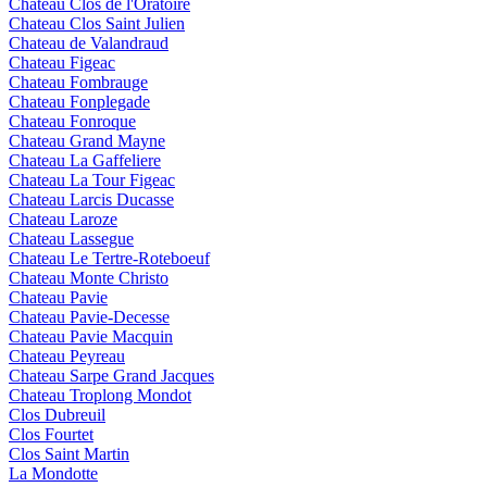
Chateau Clos de l'Oratoire
Chateau Clos Saint Julien
Chateau de Valandraud
Chateau Figeac
Chateau Fombrauge
Chateau Fonplegade
Chateau Fonroque
Chateau Grand Mayne
Chateau La Gaffeliere
Chateau La Tour Figeac
Chateau Larcis Ducasse
Chateau Laroze
Chateau Lassegue
Chateau Le Tertre-Roteboeuf
Chateau Monte Christo
Chateau Pavie
Chateau Pavie-Decesse
Chateau Pavie Macquin
Chateau Peyreau
Chateau Sarpe Grand Jacques
Chateau Troplong Mondot
Clos Dubreuil
Clos Fourtet
Clos Saint Martin
La Mondotte