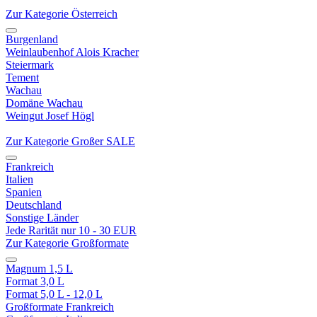
Zur Kategorie Österreich
Burgenland
Weinlaubenhof Alois Kracher
Steiermark
Tement
Wachau
Domäne Wachau
Weingut Josef Högl
Zur Kategorie Großer SALE
Frankreich
Italien
Spanien
Deutschland
Sonstige Länder
Jede Rarität nur 10 - 30 EUR
Zur Kategorie Großformate
Magnum 1,5 L
Format 3,0 L
Format 5,0 L - 12,0 L
Großformate Frankreich