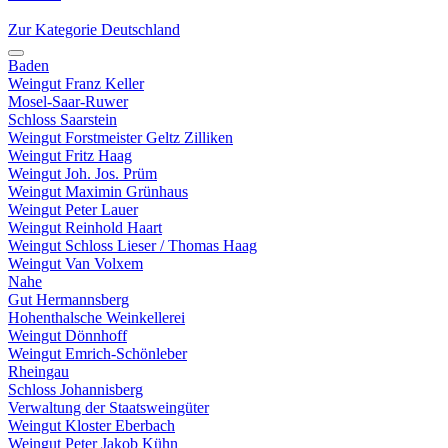
Zur Kategorie Deutschland
Baden
Weingut Franz Keller
Mosel-Saar-Ruwer
Schloss Saarstein
Weingut Forstmeister Geltz Zilliken
Weingut Fritz Haag
Weingut Joh. Jos. Prüm
Weingut Maximin Grünhaus
Weingut Peter Lauer
Weingut Reinhold Haart
Weingut Schloss Lieser / Thomas Haag
Weingut Van Volxem
Nahe
Gut Hermannsberg
Hohenthalsche Weinkellerei
Weingut Dönnhoff
Weingut Emrich-Schönleber
Rheingau
Schloss Johannisberg
Verwaltung der Staatsweingüter
Weingut Kloster Eberbach
Weingut Peter Jakob Kühn