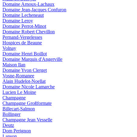
Domaine Arnoux-Lachaux
Domaine Jean-Jacques Confuron
Domaine Lecheneaut
Domaine Leroy
Domaine Perrot-Minot
Domaine Robert Chevillon
Pernand-Vergelesses
Hospices de Beaune
Volnay
Domaine Henri Boillot
Domaine Marquis d'Angerville
Maison Ilan
Domaine Yvon Clerget
Vosne-Romanee
Alain Hudelot-Noellat
Domaine Nicole Lamarche
Lucien Le Moine
Champagne
Champagne Großformate
Billecart-Salmon
Bollinger
Champagne Jean Vesselle
Deutz
Dom Perignon
Lanson