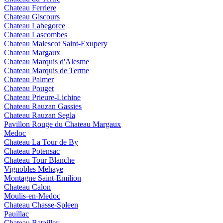
Chateau Ferriere
Chateau Giscours
Chateau Labegorce
Chateau Lascombes
Chateau Malescot Saint-Exupery
Chateau Margaux
Chateau Marquis d'Alesme
Chateau Marquis de Terme
Chateau Palmer
Chateau Pouget
Chateau Prieure-Lichine
Chateau Rauzan Gassies
Chateau Rauzan Segla
Pavillon Rouge du Chateau Margaux
Medoc
Chateau La Tour de By
Chateau Potensac
Chateau Tour Blanche
Vignobles Mehaye
Montagne Saint-Emilion
Chateau Calon
Moulis-en-Medoc
Chateau Chasse-Spleen
Pauillac
Chateau Batailley