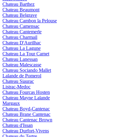
Chateau Barthez
Chateau Beaumont
Chateau Belgrave
Chateau Cambon la Pelouse
Chateau Camensac
Chateau Cantemerle
Chateau Charmail
Chateau D'Aurilhac
Chateau La Lagune
Chateau La Tour Carnet
Chateau Lanessan
Chateau Malescasse
Chateau Sociando Mallet
Lalande de Pomerol
Chateau Siaurac
Listrac-Medoc
Chateau Fourcas Hosten
Chateau Mayne Lalande
Margaux
Chateau Boyd-Cantenac
Chateau Brane Cantenac
Chateau Cantenac Brown
Chateau d'Issan
Chateau Durfort-Vivens
Chateau du Tertre