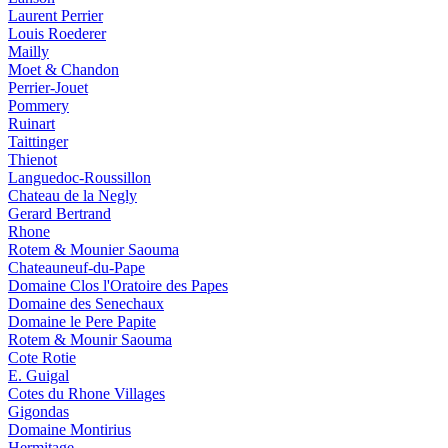
Laurent Perrier
Louis Roederer
Mailly
Moet & Chandon
Perrier-Jouet
Pommery
Ruinart
Taittinger
Thienot
Languedoc-Roussillon
Chateau de la Negly
Gerard Bertrand
Rhone
Rotem & Mounier Saouma
Chateauneuf-du-Pape
Domaine Clos l'Oratoire des Papes
Domaine des Senechaux
Domaine le Pere Papite
Rotem & Mounir Saouma
Cote Rotie
E. Guigal
Cotes du Rhone Villages
Gigondas
Domaine Montirius
Hermitage