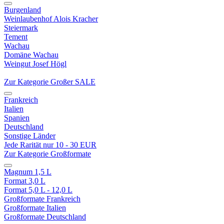
Burgenland
Weinlaubenhof Alois Kracher
Steiermark
Tement
Wachau
Domäne Wachau
Weingut Josef Högl
Zur Kategorie Großer SALE
Frankreich
Italien
Spanien
Deutschland
Sonstige Länder
Jede Rarität nur 10 - 30 EUR
Zur Kategorie Großformate
Magnum 1,5 L
Format 3,0 L
Format 5,0 L - 12,0 L
Großformate Frankreich
Großformate Italien
Großformate Deutschland