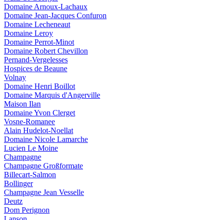
Domaine Arnoux-Lachaux
Domaine Jean-Jacques Confuron
Domaine Lecheneaut
Domaine Leroy
Domaine Perrot-Minot
Domaine Robert Chevillon
Pernand-Vergelesses
Hospices de Beaune
Volnay
Domaine Henri Boillot
Domaine Marquis d'Angerville
Maison Ilan
Domaine Yvon Clerget
Vosne-Romanee
Alain Hudelot-Noellat
Domaine Nicole Lamarche
Lucien Le Moine
Champagne
Champagne Großformate
Billecart-Salmon
Bollinger
Champagne Jean Vesselle
Deutz
Dom Perignon
Lanson