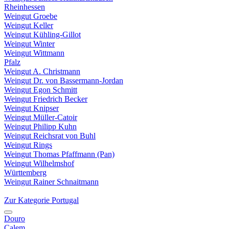
Rheinhessen
Weingut Groebe
Weingut Keller
Weingut Kühling-Gillot
Weingut Winter
Weingut Wittmann
Pfalz
Weingut A. Christmann
Weingut Dr. von Bassermann-Jordan
Weingut Egon Schmitt
Weingut Friedrich Becker
Weingut Knipser
Weingut Müller-Catoir
Weingut Philipp Kuhn
Weingut Reichsrat von Buhl
Weingut Rings
Weingut Thomas Pfaffmann (Pan)
Weingut Wilhelmshof
Württemberg
Weingut Rainer Schnaitmann
Zur Kategorie Portugal
Douro
Calem