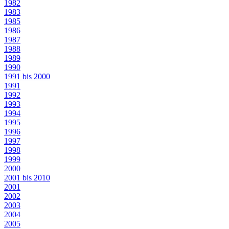
1982
1983
1985
1986
1987
1988
1989
1990
1991 bis 2000
1991
1992
1993
1994
1995
1996
1997
1998
1999
2000
2001 bis 2010
2001
2002
2003
2004
2005