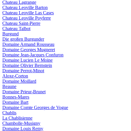
Chateau Lagrange
Chateau Leoville Barton
Chateau Leoville Las Cases
Chateau Leoville Poyferre
Chateau Saint-Pierre
Chateau Talbot
Burgund
Die großen Burgunder
Domaine Armand Rousseau
Domaine Georges Mugneret
Domaine Jean-Jacques Confuron
Domaine Lucien Le Moine
Domaine Olivier Bernstein
Domaine Perrot-Minot
Aloxe-Corton
Domaine Moillard
Beaune
Domaine Prieur-Brunet
Bonnes-Mares
Domaine Bart
Domaine Comte Georges de Vogue
Chablis
La Chablisienne
Chambolle-Musigny
Domaine Louis Remy