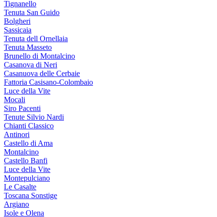
Tignanello
Tenuta San Guido
Bolgheri
Sassicaia
Tenuta dell Ornellaia
Tenuta Masseto
Brunello di Montalcino
Casanova di Neri
Casanuova delle Cerbaie
Fattoria Casisano-Colombaio
Luce della Vite
Mocali
Siro Pacenti
Tenute Silvio Nardi
Chianti Classico
Antinori
Castello di Ama
Montalcino
Castello Banfi
Luce della Vite
Montepulciano
Le Casalte
Toscana Sonstige
Argiano
Isole e Olena