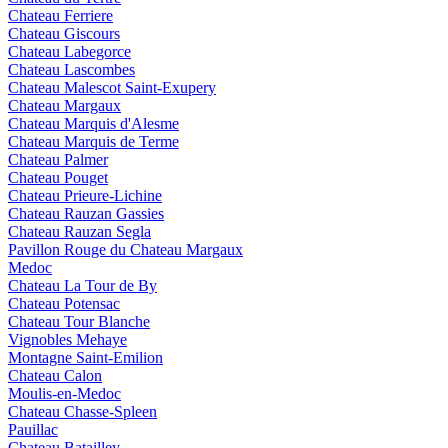
Chateau Ferriere
Chateau Giscours
Chateau Labegorce
Chateau Lascombes
Chateau Malescot Saint-Exupery
Chateau Margaux
Chateau Marquis d'Alesme
Chateau Marquis de Terme
Chateau Palmer
Chateau Pouget
Chateau Prieure-Lichine
Chateau Rauzan Gassies
Chateau Rauzan Segla
Pavillon Rouge du Chateau Margaux
Medoc
Chateau La Tour de By
Chateau Potensac
Chateau Tour Blanche
Vignobles Mehaye
Montagne Saint-Emilion
Chateau Calon
Moulis-en-Medoc
Chateau Chasse-Spleen
Pauillac
Chateau Batailley