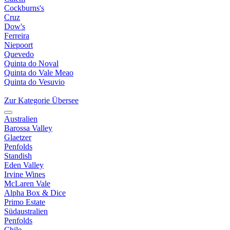
Cockburns's
Cruz
Dow's
Ferreira
Niepoort
Quevedo
Quinta do Noval
Quinta do Vale Meao
Quinta do Vesuvio
Zur Kategorie Übersee
Australien
Barossa Valley
Glaetzer
Penfolds
Standish
Eden Valley
Irvine Wines
McLaren Vale
Alpha Box & Dice
Primo Estate
Südaustralien
Penfolds
Chile