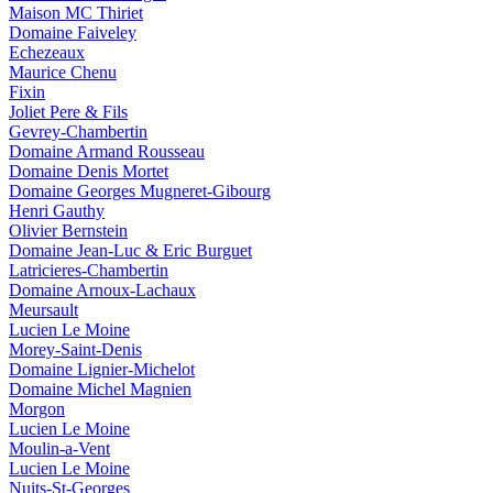
Maison MC Thiriet
Domaine Faiveley
Echezeaux
Maurice Chenu
Fixin
Joliet Pere & Fils
Gevrey-Chambertin
Domaine Armand Rousseau
Domaine Denis Mortet
Domaine Georges Mugneret-Gibourg
Henri Gauthy
Olivier Bernstein
Domaine Jean-Luc & Eric Burguet
Latricieres-Chambertin
Domaine Arnoux-Lachaux
Meursault
Lucien Le Moine
Morey-Saint-Denis
Domaine Lignier-Michelot
Domaine Michel Magnien
Morgon
Lucien Le Moine
Moulin-a-Vent
Lucien Le Moine
Nuits-St-Georges