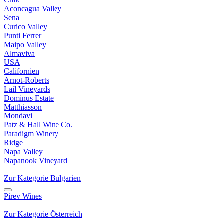
Aconcagua Valley
Sena
Curico Valley
Punti Ferrer
Maipo Valley
Almaviva
USA
Californien
Arnot-Roberts
Lail Vineyards
Dominus Estate
Matthiasson
Mondavi
Patz & Hall Wine Co.
Paradigm Winery
Ridge
Napa Valley
Napanook Vineyard
Zur Kategorie Bulgarien
Pirev Wines
Zur Kategorie Österreich