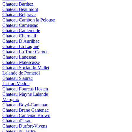
Chateau Barthez
Chateau Beaumont
Chateau Belgrave
Chateau Cambon la Pelouse
Chateau Camensac
Chateau Cantemerle
Chateau Charmail
Chateau D'Aurilhac
Chateau La Lagune
Chateau La Tour Carnet
Chateau Lanessan
Chateau Malescasse
Chateau Sociando Mallet
Lalande de Pomerol
Chateau Siaurac
Listrac-Medoc
Chateau Fourcas Hosten
Chateau Mayne Lalande
Margaux
Chateau Boyd-Cantenac
Chateau Brane Cantenac
Chateau Cantenac Brown
Chateau d'Issan
Chateau Durfort-Vivens
Chateau du Tertre