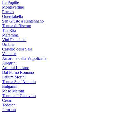
Le Pupille
Montevertine
Petrolo
Querciabella
San Giusto a Rentennano
Tenuta di Biserno
Tua Rita
Maremma
Vini Franchetti
Umbrien
Castello della Sala
Venetien
Amarone della Valpolicella
Allegrini
Arduini Luciano
Dal Forno Romano
Ilatium Morini
Tenuta Sant'Antonio
Bulgarini
Maso Maroni
Tenunta Il Canovino
Cesari
Tedeschi
Jermann