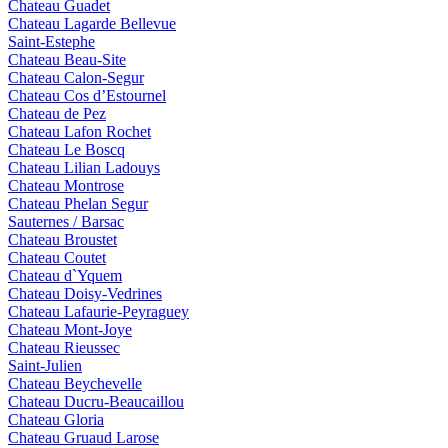
Chateau Guadet
Chateau Lagarde Bellevue
Saint-Estephe
Chateau Beau-Site
Chateau Calon-Segur
Chateau Cos d’Estournel
Chateau de Pez
Chateau Lafon Rochet
Chateau Le Boscq
Chateau Lilian Ladouys
Chateau Montrose
Chateau Phelan Segur
Sauternes / Barsac
Chateau Broustet
Chateau Coutet
Chateau d`Yquem
Chateau Doisy-Vedrines
Chateau Lafaurie-Peyraguey
Chateau Mont-Joye
Chateau Rieussec
Saint-Julien
Chateau Beychevelle
Chateau Ducru-Beaucaillou
Chateau Gloria
Chateau Gruaud Larose