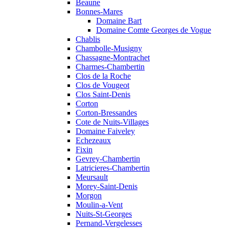
Beaune
Bonnes-Mares
Domaine Bart
Domaine Comte Georges de Vogue
Chablis
Chambolle-Musigny
Chassagne-Montrachet
Charmes-Chambertin
Clos de la Roche
Clos de Vougeot
Clos Saint-Denis
Corton
Corton-Bressandes
Cote de Nuits-Villages
Domaine Faiveley
Echezeaux
Fixin
Gevrey-Chambertin
Latricieres-Chambertin
Meursault
Morey-Saint-Denis
Morgon
Moulin-a-Vent
Nuits-St-Georges
Pernand-Vergelesses