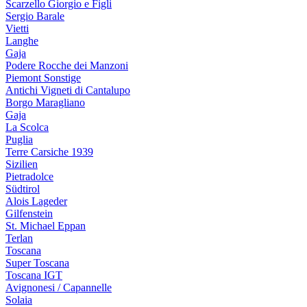
Scarzello Giorgio e Figli
Sergio Barale
Vietti
Langhe
Gaja
Podere Rocche dei Manzoni
Piemont Sonstige
Antichi Vigneti di Cantalupo
Borgo Maragliano
Gaja
La Scolca
Puglia
Terre Carsiche 1939
Sizilien
Pietradolce
Südtirol
Alois Lageder
Gilfenstein
St. Michael Eppan
Terlan
Toscana
Super Toscana
Toscana IGT
Avignonesi / Capannelle
Solaia