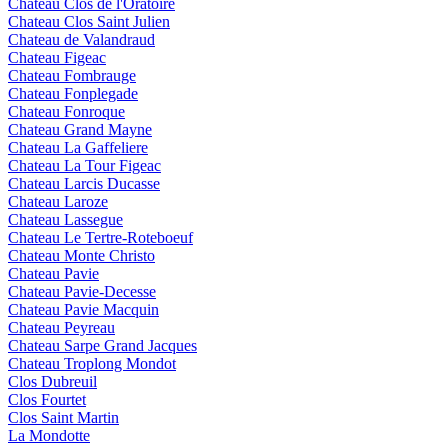
Chateau Clos de l'Oratoire
Chateau Clos Saint Julien
Chateau de Valandraud
Chateau Figeac
Chateau Fombrauge
Chateau Fonplegade
Chateau Fonroque
Chateau Grand Mayne
Chateau La Gaffeliere
Chateau La Tour Figeac
Chateau Larcis Ducasse
Chateau Laroze
Chateau Lassegue
Chateau Le Tertre-Roteboeuf
Chateau Monte Christo
Chateau Pavie
Chateau Pavie-Decesse
Chateau Pavie Macquin
Chateau Peyreau
Chateau Sarpe Grand Jacques
Chateau Troplong Mondot
Clos Dubreuil
Clos Fourtet
Clos Saint Martin
La Mondotte