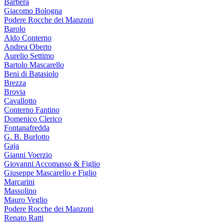
Barbera
Giacomo Bologna
Podere Rocche dei Manzoni
Barolo
Aldo Conterno
Andrea Oberto
Aurelio Settimo
Bartolo Mascarello
Beni di Batasiolo
Brezza
Brovia
Cavallotto
Conterno Fantino
Domenico Clerico
Fontanafredda
G. B. Burlotto
Gaja
Gianni Voerzio
Giovanni Accomasso & Figlio
Giuseppe Mascarello e Figlio
Marcarini
Massolino
Mauro Veglio
Podere Rocche dei Manzoni
Renato Ratti