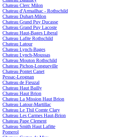
Chateau Clerc Milon
Chateau d'Armailhac - Rothschild
Chateau Duhart-Milon
Chateau Grand Puy Ducasse
Chateau Grand Puy Lacoste
Chateau Haut-Bages Liberal
Chateau Lafite Rothschild
Chateau Latour
Chateau Lynch-Bages
Chateau Lynch-Moussas
Chateau Mouton Rothschild
Chateau Pichon-Longueville
Chateau Pontet Canet
Pessac-Leognan
Chateau de Fieuzal
Chateau Haut Bailly
Chateau Haut Brion
Chateau La Mission Haut Brion
Chateau Latour-Martillac
Chateau Le Thil Comte Clary
Chateau Les Carmes Haut-Brion
Chateau Pape Clement
Chateau Smith Haut Lafitte
Pomerol