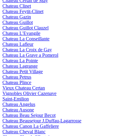
Chateau Certan de May
Chateau Clinet
Chateau Feytit-Clinet
Chateau Gazin
Chateau Guillot
Chateau Guillot Clauzel
Chateau L'Evangile
Chateau La Conseillante
Chateau Lafleur
Chateau La Croix de Gay
Chateau La Grave a Pomerol
Chateau La Pointe
Chateau Lagrange
Chateau Petit Village
Chateau Petrus
Chateau Plince
Vieux Chateau Certan
Vignobles Olivier Cazenave
Saint-Emilion
Chateau Angelus
Chateau Ausone
Chateau Beau Sejour Becot
Chateau Beausejour J.Duffau-Lagarrosse
Chateau Canon La Gaffeliere
Chateau Cheval Blanc