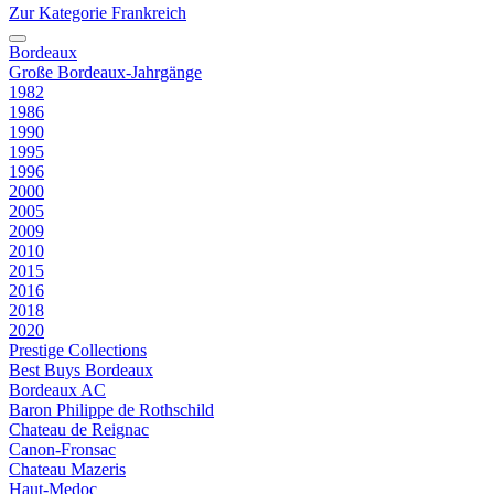
Zur Kategorie Frankreich
Bordeaux
Große Bordeaux-Jahrgänge
1982
1986
1990
1995
1996
2000
2005
2009
2010
2015
2016
2018
2020
Prestige Collections
Best Buys Bordeaux
Bordeaux AC
Baron Philippe de Rothschild
Chateau de Reignac
Canon-Fronsac
Chateau Mazeris
Haut-Medoc