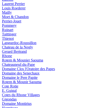
Laurent Perrier
Louis Roederer
Mailly
Moet & Chandon
Perrier-Jouet
Pommery
Ruinart
Taittinger
Thienot
Languedoc-Roussillon
Chateau de la Negly
Gerard Bertrand
Rhone
Rotem & Mounier Saouma
Chateauneuf-du-Pape
Domaine Clos l'Oratoire des Papes
Domaine des Senechaux
Domaine le Pere Papite
Rotem & Mounir Saouma
Cote Rotie
E. Guigal
Cotes du Rhone Villages
Gigondas
Domaine Montirius
Hermitage