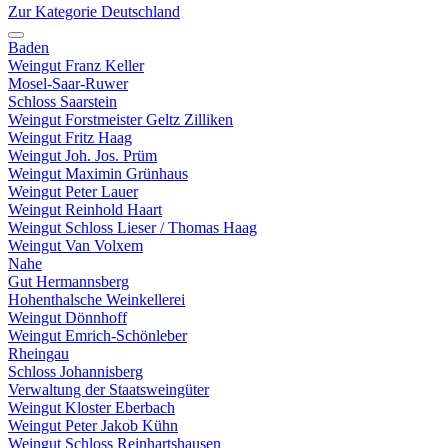
Zur Kategorie Deutschland
Baden
Weingut Franz Keller
Mosel-Saar-Ruwer
Schloss Saarstein
Weingut Forstmeister Geltz Zilliken
Weingut Fritz Haag
Weingut Joh. Jos. Prüm
Weingut Maximin Grünhaus
Weingut Peter Lauer
Weingut Reinhold Haart
Weingut Schloss Lieser / Thomas Haag
Weingut Van Volxem
Nahe
Gut Hermannsberg
Hohenthalsche Weinkellerei
Weingut Dönnhoff
Weingut Emrich-Schönleber
Rheingau
Schloss Johannisberg
Verwaltung der Staatsweingüter
Weingut Kloster Eberbach
Weingut Peter Jakob Kühn
Weingut Schloss Reinhartshausen