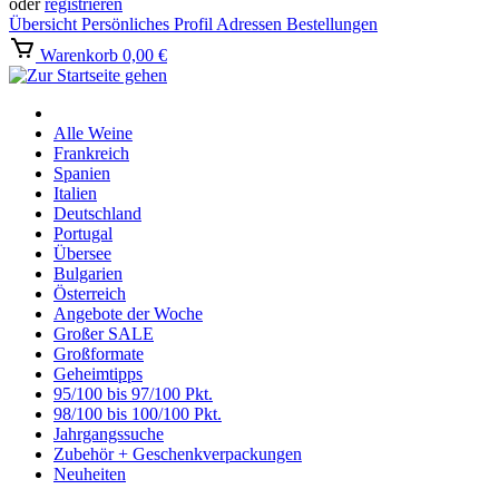
oder
registrieren
Übersicht
Persönliches Profil
Adressen
Bestellungen
Warenkorb
0,00 €
Alle Weine
Frankreich
Spanien
Italien
Deutschland
Portugal
Übersee
Bulgarien
Österreich
Angebote der Woche
Großer SALE
Großformate
Geheimtipps
95/100 bis 97/100 Pkt.
98/100 bis 100/100 Pkt.
Jahrgangssuche
Zubehör + Geschenkverpackungen
Neuheiten