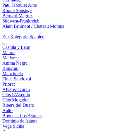
Paul Jaboulet Aine
Rhone Sonstige
Bernard Magrez
Südwest-Frankreich
Alain Brumont / Chateau Montus
Zur Kategorie Spanien
Castilla y Leon
Mauro
Mallorca
Anima Negra
Binigrau
Manchuela
Finca Sandoval
Priorat
Alvarez Duran
Clos L'Asentiu
Clos Mogador
Ribera del Duero
Aalto
Bodegas Los Astrales
Dominio de Atauta
Vega Sicilia