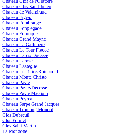
Chateau Clos de l'Oratoire
Chateau Clos Saint Julien
Chateau de Valandraud
Chateau Figeac
Chateau Fombrauge
Chateau Fonplegade
Chateau Fonroque
Chateau Grand Mayne
Chateau La Gaffeliere
Chateau La Tour Figeac
Chateau Larcis Ducasse
Chateau Laroze
Chateau Lassegue
Chateau Le Tertre-Roteboeuf
Chateau Monte Christo
Chateau Pavie
Chateau Pavie-Decesse
Chateau Pavie Macquin
Chateau Peyreau
Chateau Sarpe Grand Jacques
Chateau Troplong Mondot
Clos Dubreuil
Clos Fourtet
Clos Saint Martin
La Mondotte