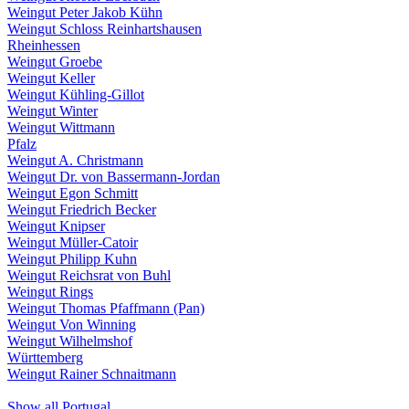
Weingut Peter Jakob Kühn
Weingut Schloss Reinhartshausen
Rheinhessen
Weingut Groebe
Weingut Keller
Weingut Kühling-Gillot
Weingut Winter
Weingut Wittmann
Pfalz
Weingut A. Christmann
Weingut Dr. von Bassermann-Jordan
Weingut Egon Schmitt
Weingut Friedrich Becker
Weingut Knipser
Weingut Müller-Catoir
Weingut Philipp Kuhn
Weingut Reichsrat von Buhl
Weingut Rings
Weingut Thomas Pfaffmann (Pan)
Weingut Von Winning
Weingut Wilhelmshof
Württemberg
Weingut Rainer Schnaitmann
Show all Portugal