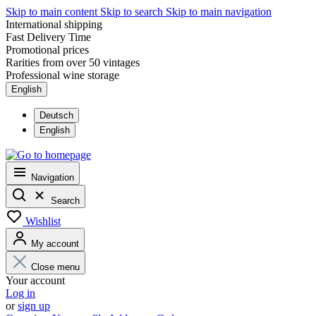
Skip to main content
Skip to search
Skip to main navigation
International shipping
Fast Delivery Time
Promotional prices
Rarities from over 50 vintages
Professional wine storage
English
Deutsch
English
Navigation
Search
Wishlist
My account
Close menu
Your account
Log in
or
sign up