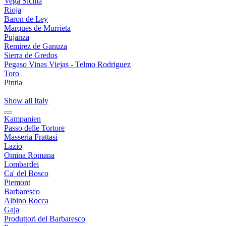
Vega Sicilia
Rioja
Baron de Ley
Marques de Murrieta
Pujanza
Remirez de Ganuza
Sierra de Gredos
Pegaso Vinas Viejas - Telmo Rodriguez
Toro
Pintia
Show all Italy
Kampanien
Passo delle Tortore
Masseria Frattasi
Lazio
Omina Romana
Lombardei
Ca' del Bosco
Piemont
Barbaresco
Albino Rocca
Gaja
Produttori del Barbaresco