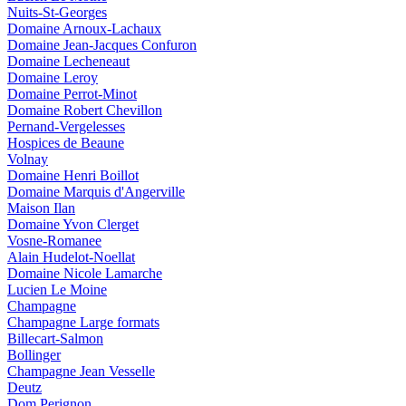
Nuits-St-Georges
Domaine Arnoux-Lachaux
Domaine Jean-Jacques Confuron
Domaine Lecheneaut
Domaine Leroy
Domaine Perrot-Minot
Domaine Robert Chevillon
Pernand-Vergelesses
Hospices de Beaune
Volnay
Domaine Henri Boillot
Domaine Marquis d'Angerville
Maison Ilan
Domaine Yvon Clerget
Vosne-Romanee
Alain Hudelot-Noellat
Domaine Nicole Lamarche
Lucien Le Moine
Champagne
Champagne Large formats
Billecart-Salmon
Bollinger
Champagne Jean Vesselle
Deutz
Dom Perignon