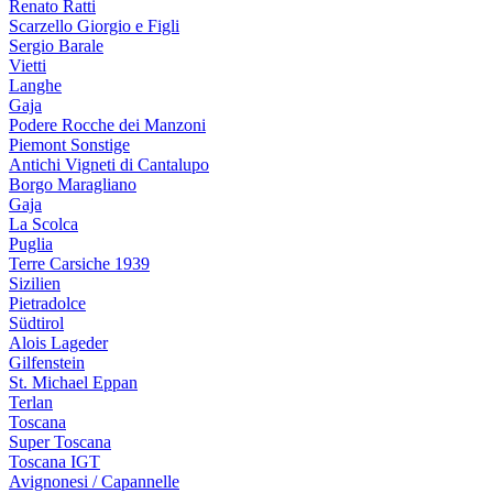
Renato Ratti
Scarzello Giorgio e Figli
Sergio Barale
Vietti
Langhe
Gaja
Podere Rocche dei Manzoni
Piemont Sonstige
Antichi Vigneti di Cantalupo
Borgo Maragliano
Gaja
La Scolca
Puglia
Terre Carsiche 1939
Sizilien
Pietradolce
Südtirol
Alois Lageder
Gilfenstein
St. Michael Eppan
Terlan
Toscana
Super Toscana
Toscana IGT
Avignonesi / Capannelle