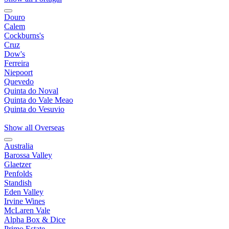
Douro
Calem
Cockburns's
Cruz
Dow's
Ferreira
Niepoort
Quevedo
Quinta do Noval
Quinta do Vale Meao
Quinta do Vesuvio
Show all Overseas
Australia
Barossa Valley
Glaetzer
Penfolds
Standish
Eden Valley
Irvine Wines
McLaren Vale
Alpha Box & Dice
Primo Estate