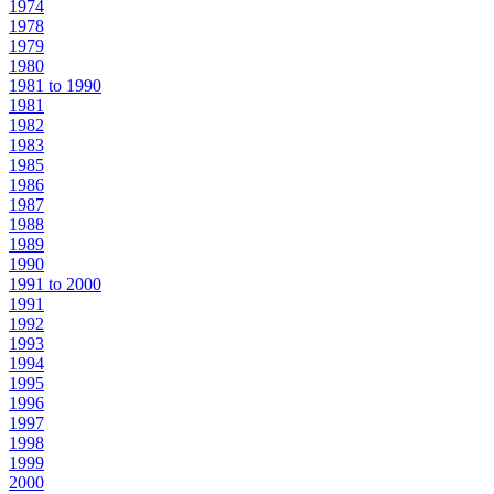
1974
1978
1979
1980
1981 to 1990
1981
1982
1983
1985
1986
1987
1988
1989
1990
1991 to 2000
1991
1992
1993
1994
1995
1996
1997
1998
1999
2000