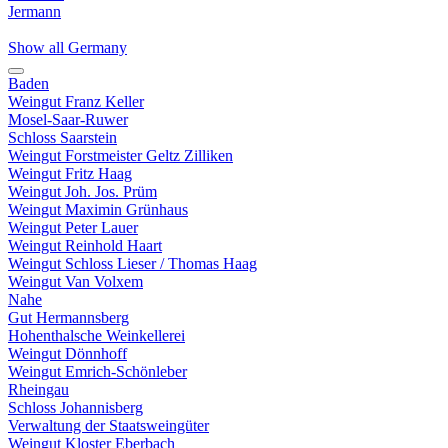
Jermann
Show all Germany
Baden
Weingut Franz Keller
Mosel-Saar-Ruwer
Schloss Saarstein
Weingut Forstmeister Geltz Zilliken
Weingut Fritz Haag
Weingut Joh. Jos. Prüm
Weingut Maximin Grünhaus
Weingut Peter Lauer
Weingut Reinhold Haart
Weingut Schloss Lieser / Thomas Haag
Weingut Van Volxem
Nahe
Gut Hermannsberg
Hohenthalsche Weinkellerei
Weingut Dönnhoff
Weingut Emrich-Schönleber
Rheingau
Schloss Johannisberg
Verwaltung der Staatsweingüter
Weingut Kloster Eberbach