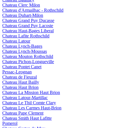
Chateau Clerc Milon
Chateau d'Armailhac - Rothschild
Chateau Duhart-Milon
Chateau Grand Puy Ducasse
Chateau Grand Puy Lacoste
Chateau Haut-Bages Liberal
Chateau Lafite Rothschild
Chateau Latour
Chateau Lynch-Bages
Chateau Lynch-Moussas
Chateau Mouton Rothschild
Chateau Pichon-Longueville
Chateau Pontet Canet
Pessac-Leognan
Chateau de Fieuzal
Chateau Haut Bailly
Chateau Haut Brion
Chateau La Mission Haut Brion
Chateau Latour-Martillac
Chateau Le Thil Comte Clary
Chateau Les Carmes Haut-Brion
Chateau Pape Clement
Chateau Smith Haut Lafitte
Pomerol