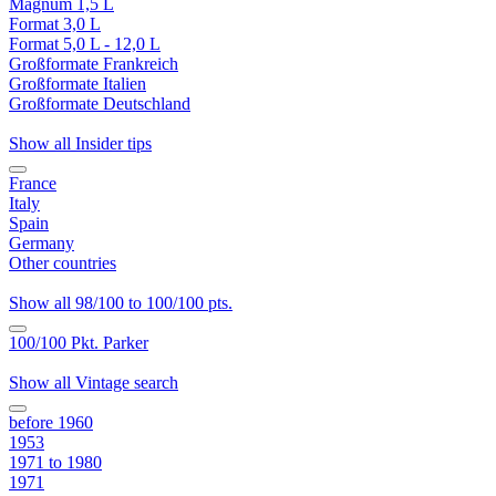
Magnum 1,5 L
Format 3,0 L
Format 5,0 L - 12,0 L
Großformate Frankreich
Großformate Italien
Großformate Deutschland
Show all Insider tips
France
Italy
Spain
Germany
Other countries
Show all 98/100 to 100/100 pts.
100/100 Pkt. Parker
Show all Vintage search
before 1960
1953
1971 to 1980
1971