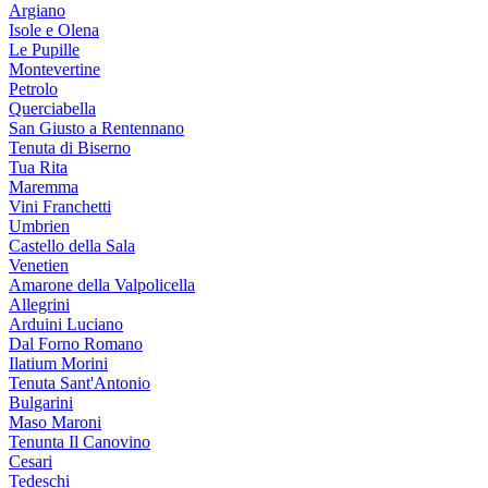
Argiano
Isole e Olena
Le Pupille
Montevertine
Petrolo
Querciabella
San Giusto a Rentennano
Tenuta di Biserno
Tua Rita
Maremma
Vini Franchetti
Umbrien
Castello della Sala
Venetien
Amarone della Valpolicella
Allegrini
Arduini Luciano
Dal Forno Romano
Ilatium Morini
Tenuta Sant'Antonio
Bulgarini
Maso Maroni
Tenunta Il Canovino
Cesari
Tedeschi