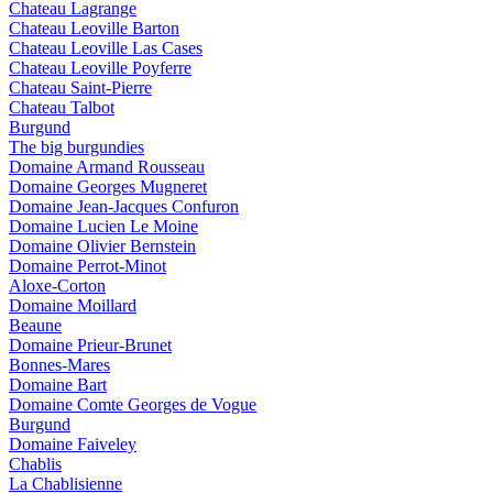
Chateau Lagrange
Chateau Leoville Barton
Chateau Leoville Las Cases
Chateau Leoville Poyferre
Chateau Saint-Pierre
Chateau Talbot
Burgund
The big burgundies
Domaine Armand Rousseau
Domaine Georges Mugneret
Domaine Jean-Jacques Confuron
Domaine Lucien Le Moine
Domaine Olivier Bernstein
Domaine Perrot-Minot
Aloxe-Corton
Domaine Moillard
Beaune
Domaine Prieur-Brunet
Bonnes-Mares
Domaine Bart
Domaine Comte Georges de Vogue
Burgund
Domaine Faiveley
Chablis
La Chablisienne