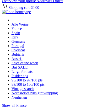
Overview
Your profile
Addresses
Orders
Shopping cart
€0.00
Alle Weine
France
Spain
Italy
Germany
Portugal
Overseas
Bulgaria
Austria
Sales of the week
Big SALE
Large formats
Insider tips
95/100 to 97/100 pts.
98/100 to 100/100 pts.
Vintage search
Accessories plus gift wrapping
Neuheiten
Show all France