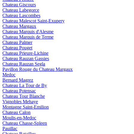
Chateau Giscours
Chateau Labegorce
Chateau Lascombes
Chateau Malescot Saint-Exupery
Chateau Margaux
Chateau Marquis d'Alesme
Chateau Marquis de Terme
Chateau Palmer
Chateau Pouget
Chateau Prieure-Lichine
Chateau Rauzan Gassies
Chateau Rauzan Segla
Pavillon Rouge du Chateau Margaux
Medoc
Bernard Magrez
Chateau La Tour de By
Chateau Potensac
Chateau Tour Blanche
Vignobles Mehaye
Montagne Saint-Emilion
Chateau Calon
Moulis-en-Medoc
Chateau Chasse-Spleen
Pauillac
Chateau Batailley