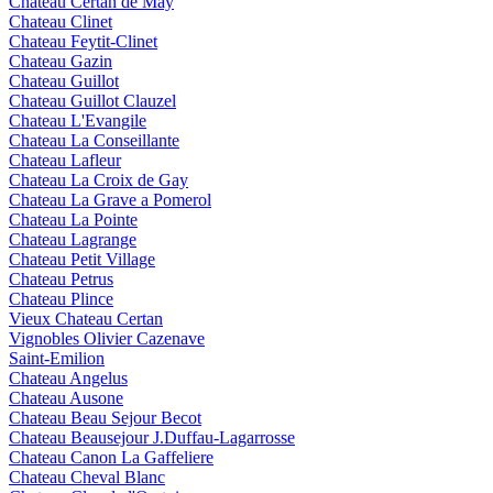
Chateau Certan de May
Chateau Clinet
Chateau Feytit-Clinet
Chateau Gazin
Chateau Guillot
Chateau Guillot Clauzel
Chateau L'Evangile
Chateau La Conseillante
Chateau Lafleur
Chateau La Croix de Gay
Chateau La Grave a Pomerol
Chateau La Pointe
Chateau Lagrange
Chateau Petit Village
Chateau Petrus
Chateau Plince
Vieux Chateau Certan
Vignobles Olivier Cazenave
Saint-Emilion
Chateau Angelus
Chateau Ausone
Chateau Beau Sejour Becot
Chateau Beausejour J.Duffau-Lagarrosse
Chateau Canon La Gaffeliere
Chateau Cheval Blanc