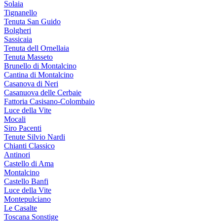
Solaia
Tignanello
Tenuta San Guido
Bolgheri
Sassicaia
Tenuta dell Ornellaia
Tenuta Masseto
Brunello di Montalcino
Cantina di Montalcino
Casanova di Neri
Casanuova delle Cerbaie
Fattoria Casisano-Colombaio
Luce della Vite
Mocali
Siro Pacenti
Tenute Silvio Nardi
Chianti Classico
Antinori
Castello di Ama
Montalcino
Castello Banfi
Luce della Vite
Montepulciano
Le Casalte
Toscana Sonstige