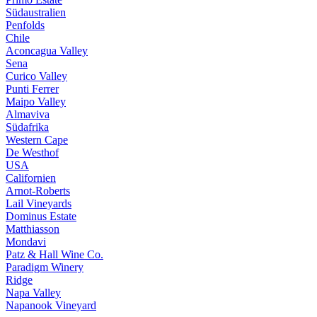
Südaustralien
Penfolds
Chile
Aconcagua Valley
Sena
Curico Valley
Punti Ferrer
Maipo Valley
Almaviva
Südafrika
Western Cape
De Westhof
USA
Californien
Arnot-Roberts
Lail Vineyards
Dominus Estate
Matthiasson
Mondavi
Patz & Hall Wine Co.
Paradigm Winery
Ridge
Napa Valley
Napanook Vineyard