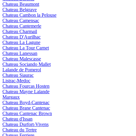
Chateau Beaumont
Chateau Belgrave
Chateau Cambon la Pelouse
Chateau Camensac
Chateau Cantemerle
Chateau Charmail
Chateau D'Aurilhac
Chateau La Lagune
Chateau La Tour Carnet
Chateau Lanessan
Chateau Malescasse
Chateau Sociando Mallet
Lalande de Pomerol
Chateau Siaurac
Listrac-Medoc
Chateau Fourcas Hosten
Chateau Mayne Lalande
Margaux
Chateau Boyd-Cantenac
Chateau Brane Cantenac
Chateau Cantenac Brown
Chateau d'Issan
Chateau Durfort-Vivens
Chateau du Tertre
Chateau Ferriere