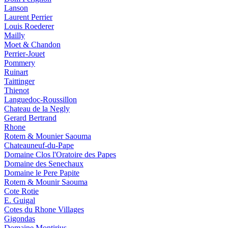
Lanson
Laurent Perrier
Louis Roederer
Mailly
Moet & Chandon
Perrier-Jouet
Pommery
Ruinart
Taittinger
Thienot
Languedoc-Roussillon
Chateau de la Negly
Gerard Bertrand
Rhone
Rotem & Mounier Saouma
Chateauneuf-du-Pape
Domaine Clos l'Oratoire des Papes
Domaine des Senechaux
Domaine le Pere Papite
Rotem & Mounir Saouma
Cote Rotie
E. Guigal
Cotes du Rhone Villages
Gigondas
Domaine Montirius