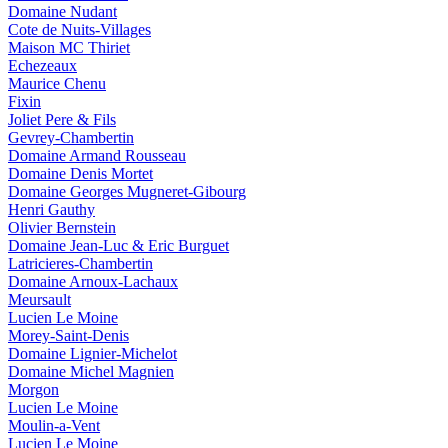
Domaine Nudant
Cote de Nuits-Villages
Maison MC Thiriet
Echezeaux
Maurice Chenu
Fixin
Joliet Pere & Fils
Gevrey-Chambertin
Domaine Armand Rousseau
Domaine Denis Mortet
Domaine Georges Mugneret-Gibourg
Henri Gauthy
Olivier Bernstein
Domaine Jean-Luc & Eric Burguet
Latricieres-Chambertin
Domaine Arnoux-Lachaux
Meursault
Lucien Le Moine
Morey-Saint-Denis
Domaine Lignier-Michelot
Domaine Michel Magnien
Morgon
Lucien Le Moine
Moulin-a-Vent
Lucien Le Moine