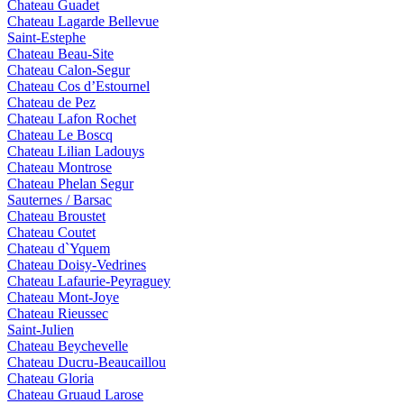
Chateau Guadet
Chateau Lagarde Bellevue
Saint-Estephe
Chateau Beau-Site
Chateau Calon-Segur
Chateau Cos d’Estournel
Chateau de Pez
Chateau Lafon Rochet
Chateau Le Boscq
Chateau Lilian Ladouys
Chateau Montrose
Chateau Phelan Segur
Sauternes / Barsac
Chateau Broustet
Chateau Coutet
Chateau d`Yquem
Chateau Doisy-Vedrines
Chateau Lafaurie-Peyraguey
Chateau Mont-Joye
Chateau Rieussec
Saint-Julien
Chateau Beychevelle
Chateau Ducru-Beaucaillou
Chateau Gloria
Chateau Gruaud Larose