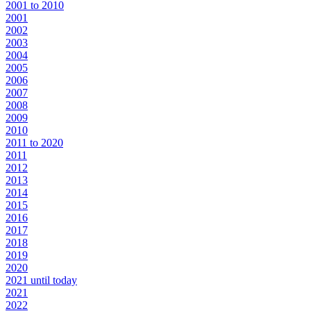
2001 to 2010
2001
2002
2003
2004
2005
2006
2007
2008
2009
2010
2011 to 2020
2011
2012
2013
2014
2015
2016
2017
2018
2019
2020
2021 until today
2021
2022