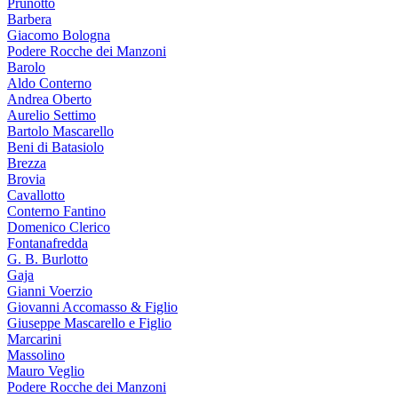
Prunotto
Barbera
Giacomo Bologna
Podere Rocche dei Manzoni
Barolo
Aldo Conterno
Andrea Oberto
Aurelio Settimo
Bartolo Mascarello
Beni di Batasiolo
Brezza
Brovia
Cavallotto
Conterno Fantino
Domenico Clerico
Fontanafredda
G. B. Burlotto
Gaja
Gianni Voerzio
Giovanni Accomasso & Figlio
Giuseppe Mascarello e Figlio
Marcarini
Massolino
Mauro Veglio
Podere Rocche dei Manzoni